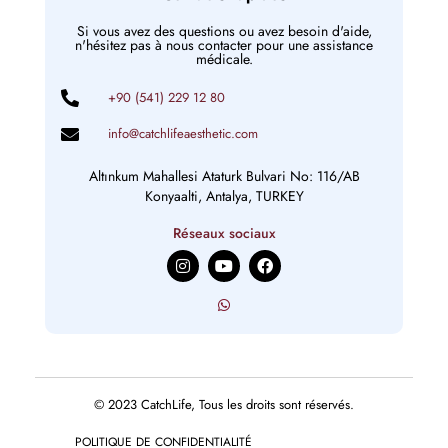
Si vous avez des questions ou avez besoin d'aide,
n'hésitez pas à nous contacter pour une assistance
médicale.
+90 (541) 229 12 80
info@catchlifeaesthetic.com
Altınkum Mahallesi Ataturk Bulvari No: 116/AB
Konyaalti, Antalya, TURKEY
Réseaux sociaux
I
Y
F
n
o
a
s
u
c
t
t
e
a
u
b
g
b
o
r
e
o
a
k
m
© 2023 CatchLife, Tous les droits sont réservés.
POLITIQUE DE CONFIDENTIALITÉ