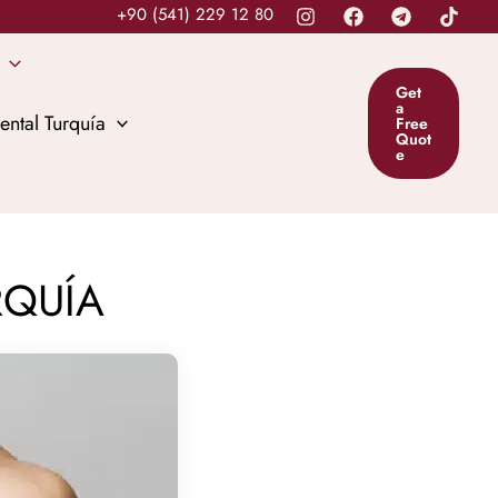
+90 (541) 229 12 80
Get
a
ental Turquía
Free
Quot
e
RQUÍA