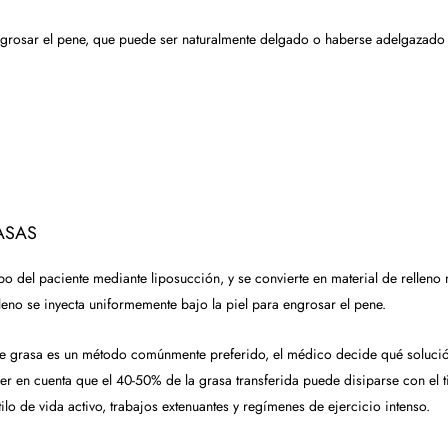
ngrosar el pene, que puede ser naturalmente delgado o haberse adelgazado 
ASAS
rpo del paciente mediante liposucción, y se convierte en material de relleno
lleno se inyecta uniformemente bajo la piel para engrosar el pene.
 de grasa es un método comúnmente preferido, el médico decide qué soluci
r en cuenta que el 40-50% de la grasa transferida puede disiparse con el t
ilo de vida activo, trabajos extenuantes y regímenes de ejercicio intenso.