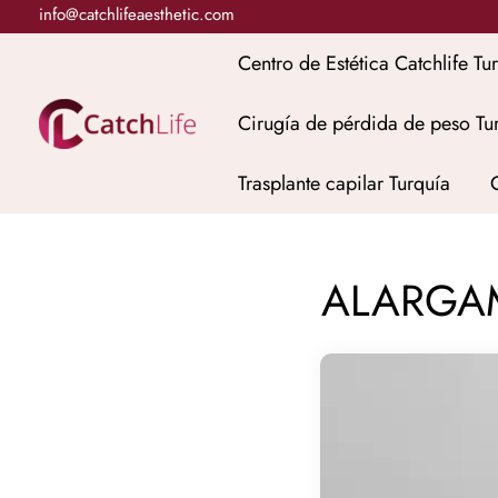
Ir
info@catchlifeaesthetic.com
al
Centro de Estética Catchlife Tu
contenido
Cirugía de pérdida de peso Tu
Trasplante capilar Turquía
ALARGAM