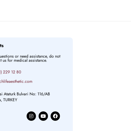
ts
questions or need assistance, do not
ct us for medical assistance.
) 229 12 80
chlifeaesthetic.com
si Ataturk Bulvari No: 116/AB
ya, TURKEY
I
Y
F
n
o
a
s
u
c
t
t
e