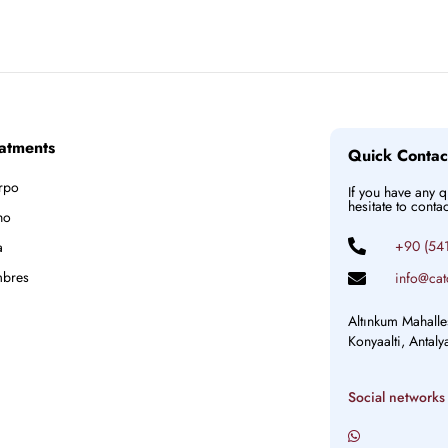
atments
Quick Contac
rpo
If you have any 
hesitate to conta
ho
+90 (541
a
bres
info@cat
Altınkum Mahalle
Konyaalti, Antal
Social networks