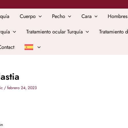
rquía
Cuerpo
Pecho
Cara
Hombres
rquía
Tratamiento ocular Turquía
Tratamiento d
Contact
astia
tic
/
febrero 24, 2023
ón