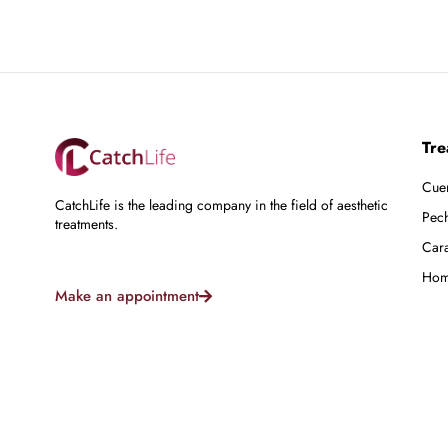
Tre
Cue
CatchLife is the leading company in the field of aesthetic
Pec
treatments.
Car
Hom
Make an appointment