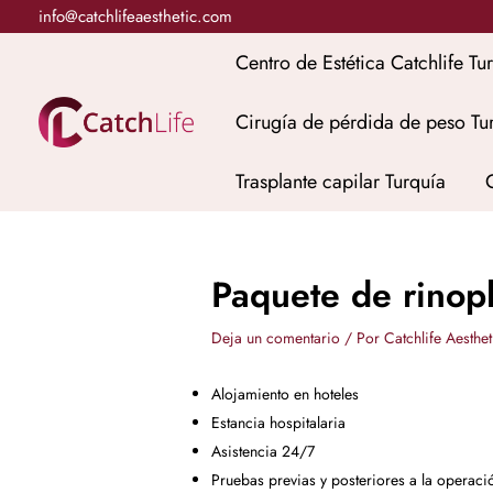
Ir
info@catchlifeaesthetic.com
al
Centro de Estética Catchlife Tu
contenido
Cirugía de pérdida de peso Tu
Trasplante capilar Turquía
Paquete de rinopl
Deja un comentario
/ Por
Catchlife Aesthe
Alojamiento en hoteles
Estancia hospitalaria
Asistencia 24/7
Pruebas previas y posteriores a la operaci