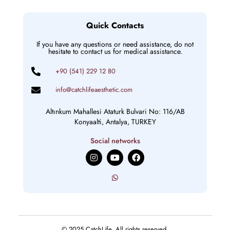
Quick Contacts
If you have any questions or need assistance, do not
hesitate to contact us for medical assistance.
+90 (541) 229 12 80
info@catchlifeaesthetic.com
Altınkum Mahallesi Ataturk Bulvari No: 116/AB
Konyaalti, Antalya, TURKEY
Social networks
I
Y
F
n
o
a
s
u
c
t
t
e
a
u
b
g
b
o
r
e
o
a
k
m
© 2025 CatchLife, All rights reserved.