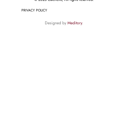
PRIVACY POLICY
Designed by
Meditory
.
English
(
Inglés
)
Deutsch
(
Alemán
)
Français
(
Francés
)
Русский
(
Ruso
)
Español
// This code notifies Google Tag Manager when a wpForm is submitted
document.addEventListener("DOMContentLoaded", function() { var
elementsArray = document.querySelectorAll('[id^="wpforms-form-"]');
elementsArray.forEach(function(elem) { elem.addEventListener("submit",
function(e) { window.dataLayer = window.dataLayer || [];
window.dataLayer.push({ event: "wpFormSubmit", wpFormElement: