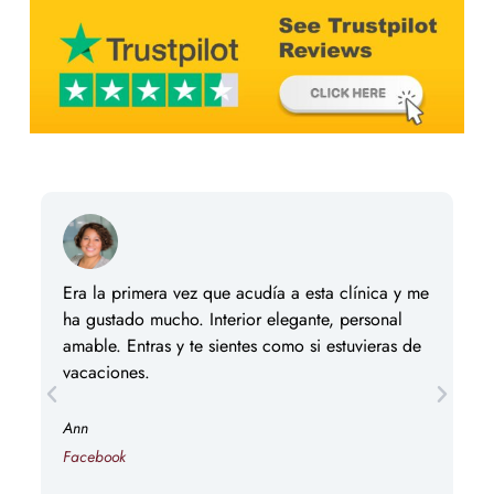
Era la primera vez que acudía a esta clínica y me
Ac
ha gustado mucho. Interior elegante, personal
co
amable. Entras y te sientes como si estuvieras de
me
vacaciones.
Br
Ann
Fa
Facebook