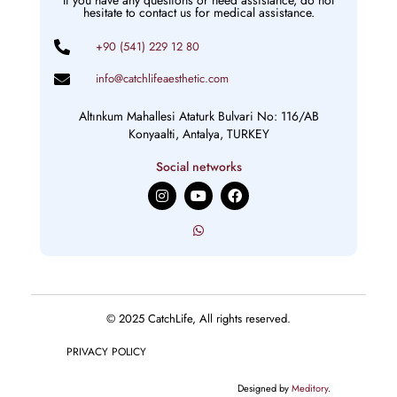
hesitate to contact us for medical assistance.
+90 (541) 229 12 80
info@catchlifeaesthetic.com
Altınkum Mahallesi Ataturk Bulvari No: 116/AB
Konyaalti, Antalya, TURKEY
Social networks
I
Y
F
n
o
a
s
u
c
t
t
e
a
u
b
g
b
o
r
e
o
a
k
m
© 2025 CatchLife, All rights reserved.
PRIVACY POLICY
Designed by
Meditory
.