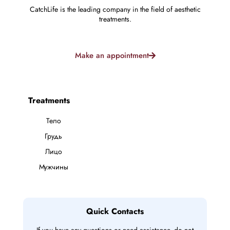
CatchLife is the leading company in the field of aesthetic
treatments.
Make an appointment
Treatments
Тело
Грудь
Лицо
Мужчины
Quick Contacts
If you have any questions or need assistance, do not