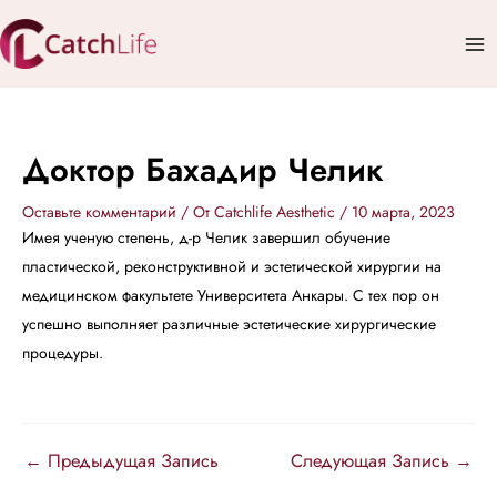
Перейти
Mai
к
Me
содержимому
Доктор Бахадир Челик
Оставьте комментарий
/ От
Catchlife Aesthetic
/
10 марта, 2023
Имея ученую степень, д-р Челик завершил обучение
пластической, реконструктивной и эстетической хирургии на
медицинском факультете Университета Анкары. С тех пор он
успешно выполняет различные эстетические хирургические
процедуры.
←
Предыдущая Запись
Следующая Запись
→