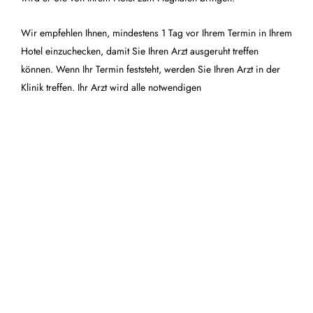
Wir empfehlen Ihnen, mindestens 1 Tag vor Ihrem Termin in Ihrem
Hotel einzuchecken, damit Sie Ihren Arzt ausgeruht treffen
können. Wenn Ihr Termin feststeht, werden Sie Ihren Arzt in der
Klinik treffen. Ihr Arzt wird alle notwendigen
Gesundheitsuntersuchungen für Sie durchführen. Auf diese Weise
kann im Falle möglicher Komplikationen im Zusammenhang mit
der Operation oder einer Gefährdung der Gesundheit der
Person entschieden werden, die Operation nicht durchzuführen.
Wenn alle gesundheitlichen Voraussetzungen gegeben sind,
werden die Vorbereitungen für die Operation getroffen. Ihr Arzt
wird Sie vorher ausführlich über das Verfahren informieren.
Ausführliche Informationen über Preis und Ablauf erhalten Sie
telefonisch in unserem Büro.