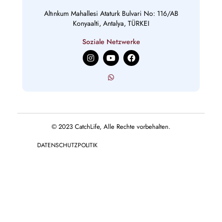
Altınkum Mahallesi Ataturk Bulvari No: 116/AB
Konyaalti, Antalya, TÜRKEI
Soziale Netzwerke
I
Y
F
n
o
a
s
u
c
t
t
e
a
u
b
g
b
o
r
e
o
a
k
m
© 2023 CatchLife, Alle Rechte vorbehalten.
DATENSCHUTZPOLITIK
English
(
Englisch
)
Deutsch
Français
(
Französisch
)
Русский
(
Russisch
)
Español
(
Spanisch
)