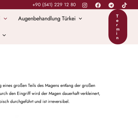
+90 (541) 229 12 80
T
i
Augenbehandlung Türkei
e
r
m
i
n
ng eines großen Teils des Magens entlang der großen
rch den Eingriff wird der Magen dauerhaft verkleinert,
ch durchgeführt und ist irreversibel.