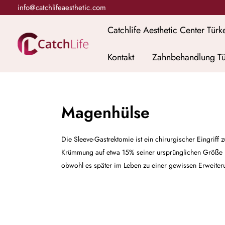
Zum
info@catchlifeaesthetic.com
Inhalt
Catchlife Aesthetic Center Türk
springen
Kontakt
Zahnbehandlung Tü
Magenhülse
Die Sleeve-Gastrektomie ist ein chirurgischer Eingri
Krümmung auf etwa 15% seiner ursprünglichen Größe red
obwohl es später im Leben zu einer gewissen Erweiter