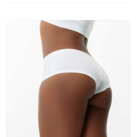
Brasilianisches
Butt
Lifting