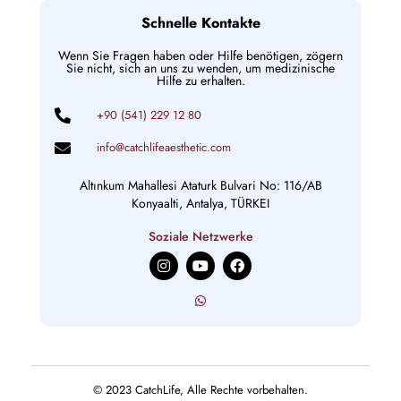
Schnelle Kontakte
Wenn Sie Fragen haben oder Hilfe benötigen, zögern
Sie nicht, sich an uns zu wenden, um medizinische
Hilfe zu erhalten.
+90 (541) 229 12 80
info@catchlifeaesthetic.com
Altınkum Mahallesi Ataturk Bulvari No: 116/AB
Konyaalti, Antalya, TÜRKEI
Soziale Netzwerke
I
Y
F
n
o
a
s
u
c
t
t
e
a
u
b
g
b
o
r
e
o
a
k
m
© 2023 CatchLife, Alle Rechte vorbehalten.