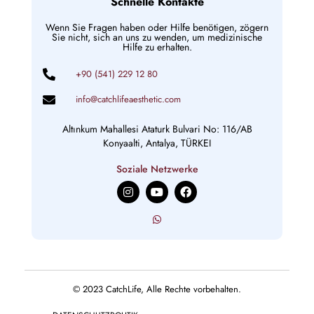
Schnelle Kontakte
Wenn Sie Fragen haben oder Hilfe benötigen, zögern
Sie nicht, sich an uns zu wenden, um medizinische
Hilfe zu erhalten.
+90 (541) 229 12 80
info@catchlifeaesthetic.com
Altınkum Mahallesi Ataturk Bulvari No: 116/AB
Konyaalti, Antalya, TÜRKEI
Soziale Netzwerke
I
Y
F
n
o
a
s
u
c
t
t
e
a
u
b
g
b
o
r
e
o
a
k
m
© 2023 CatchLife, Alle Rechte vorbehalten.