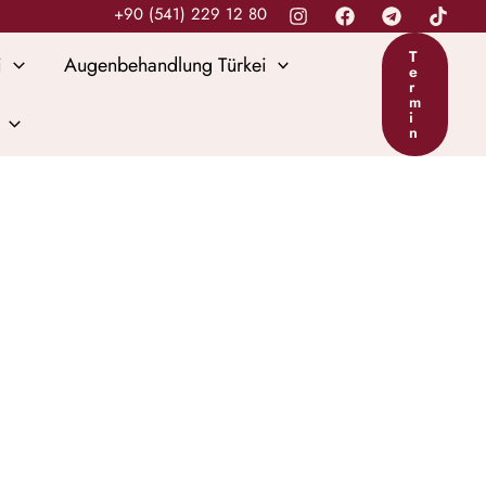
+90 (541) 229 12 80
T
i
Augenbehandlung Türkei
e
r
m
i
n