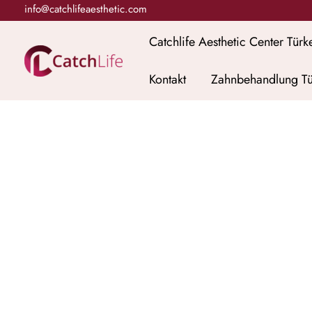
Zum
info@catchlifeaesthetic.com
Inhalt
Catchlife Aesthetic Center Türk
springen
Kontakt
Zahnbehandlung Tü